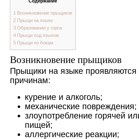
Содержание
1
Возникновение прыщиков
2
Прыщи на языке
3
Образования у горла
4
Прыщи под языком
5
Прыщи по бокам
Возникновение прыщиков
Прыщики на языке проявляются
причинам:
курение и алкоголь;
механические повреждения;
злоупотребление горячей ил
пищей;
аллергические реакции;