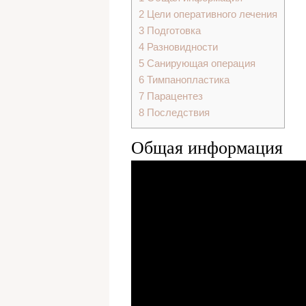
2
Цели оперативного лечения
3
Подготовка
4
Разновидности
5
Санирующая операция
6
Тимпанопластика
7
Парацентез
8
Последствия
Общая информация