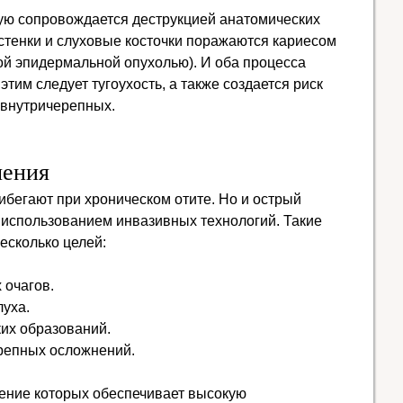
тую сопровождается деструкцией анатомических
 стенки и слуховые косточки поражаются кариесом
ой эпидермальной опухолью). И оба процесса
тим следует тугоухость, а также создается риск
 внутричерепных.
чения
ибегают при хроническом отите. Но и острый
с использованием инвазивных технологий. Такие
есколько целей:
 очагов.
уха.
их образований.
репных осложнений.
ение которых обеспечивает высокую