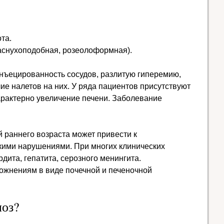
та.
раснухоподобная, розеолоформная).
нъецированность сосудов, разлитую гиперемию,
ие налетов на них. У ряда пациентов присутствуют
арактерно увеличение печени. Заболевание
 раннего возраста может привести к
ими нарушениями. При многих клинических
дита, гепатита, серозного менингита.
жнениям в виде почечной и печеночной
ноз?