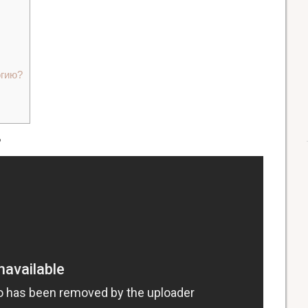
огию?
?