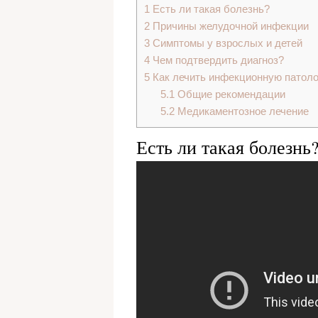
1
Есть ли такая болезнь?
2
Причины желудочной инфекции
3
Симптомы у взрослых и детей
4
Чем подтвердить диагноз?
5
Как лечить инфекционную патол
5.1
Общие рекомендации
5.2
Медикаментозное лечение
Есть ли такая болезнь