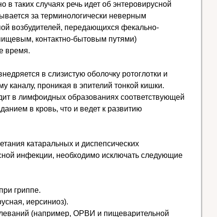
 в таких случаях речь идет об энтеровирусной
рывается за терминологически неверным
пой возбудителей, передающихся фекально-
пищевым, контактно-бытовым путями)
е время.
внедряется в слизистую оболочку ротоглотки и
у каналу, проникая в эпителий тонкой кишки.
дит в лимфоидных образованиях соответствующей
анием в кровь, что и ведет к развитию
четания катаральных и диспепсических
сной инфекции, необходимо исключать следующие
при гриппе.
усная, иерсиниоз).
олеваний (например, ОРВИ и пищеварительной