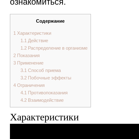
ознакомиться.
Содержание
1
Характеристики
1.1
Действие
1.2
Распределение в организме
2
Показания
3
Применение
3.1
Способ приема
3.2
Побочные эффекты
4
Ограничения
4.1
Противопоказания
4.2
Взаимодействие
Характеристики