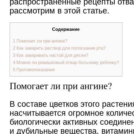
распространенные рецепты отв
рассмотрим в этой статье.
Содержание
1
Помогает ли при ангине?
2
Как заварить раствор для полоскания рта?
3
Как заваривать настой для десен?
4
Можно ли ромашковый отвар больному ребенку?
5
Противопоказания
Помогает ли при ангине?
В составе цветков этого растени
насчитывается огромное количе
биологически активных соедине
и дубильные вещества, витамин