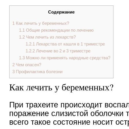
Содержание
1
Как лечить у беременных?
1.1
Общие рекомендации по лечению
1.2
Чем лечить из лекарств?
1.2.1
Лекарства от кашля в 1 триместре
1.2.2
Лечение во 2 и 3 триместре
1.3
Можно ли применять народные средства?
2
Чем опасен?
3
Профилактика болезни
Как лечить у беременных?
При трахеите происходит воспа
поражение слизистой оболочки 
всего такое состояние носит ост