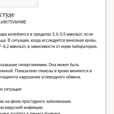
студе
v=Ee9075VbHME
ара колеблется в пределах 3,3–5,5 ммоль/л, если
ца. В ситуации, когда исследуется венозная кровь,
7–6,2 ммоль/л, в зависимости от норм лаборатории,
название гипергликемии. Она может быть
янной. Показатели глюкозы в крови меняются в
у пациента нарушение углеводного обмена.
е ситуации:
ю на фоне простудного заболевания.
ри вирусной инфекции.
его диабета в период болезни.