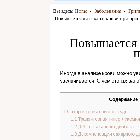
Вы здесь:
Home
Заболевания
Грип
Повышается ли сахар в крови при прос
Повышается л
п
Иногда в анализе крови можно уви
увеличивается. С чем это связано
Содержание
1
Сахар в крови при простуде
1.1
Транзиторная гипергликемия
1.2
Дебют сахарного диабета
1.3
Декомпенсация сахарного ди