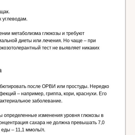
щак.
 углеводам.
ении метаболизма глюкозы и требуют
альной диеты или лечения. Но чаще – при
юкозотолерантный тест не выявляет никаких
а
ебютировать после ОРВИ или простуды. Нередко
екций – например, гриппа, кори, краснухи. Его
бактериальное заболевание.
ны определенные изменения уровня глюкозы в
концентрация сахара не должна превышать 7,0
 еды – 11,1 ммоль/л.