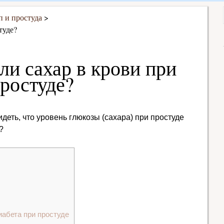
п и простуда
туде?
и сахар в крови при
ростуде?
деть, что уровень глюкозы (сахара) при простуде
?
абета при простуде