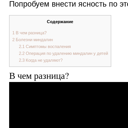
Попробуем внести ясность по эт
Содержание
1
В чем разница?
2
Болезни миндалин
2.1
Симптомы воспаления
2.2
Операция по удалению миндалин у детей
2.3
Когда не удаляют?
В чем разница?