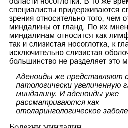
области носоглотки. В то же вр
специалисты придерживаются св
зрения относительно того, чем 
миндалины от гланд. По их мнен
миндалинам относится как лимф
так и слизистая носоглотка, к г
исключительно слизистая оболо
большинство не разделяет это м
Аденоиды же представляют 
патологически увеличенную 
миндалину. И аденоиды уже
рассматриваются как
отоларингологическое заболе
Болезни миндалин