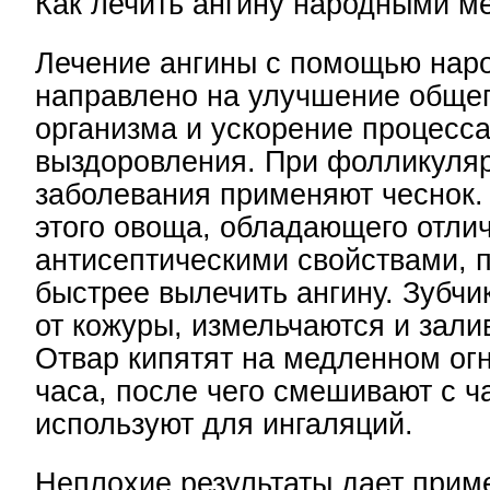
Как лечить ангину народными м
Лечение ангины с помощью нар
направлено на улучшение общег
организма и ускорение процесс
выздоровления. При фолликуля
заболевания применяют чеснок
этого овоща, обладающего отли
антисептическими свойствами, 
быстрее вылечить ангину. Зубч
от кожуры, измельчаются и зали
Отвар кипятят на медленном огн
часа, после чего смешивают с ч
используют для ингаляций.
Неплохие результаты дает прим