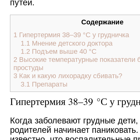
путей.
Содержание
1
Гипертермия 38–39 °С у грудничка
1.1
Мнение детского доктора
1.2
Подъем выше 40 °С
2
Высокие температурные показатели б
простуды
3
Как и какую лихорадку сбивать?
3.1
Препараты
Гипертермия 38–39 °С у груд
Когда заболевают грудные дети
родителей начинает паниковать.
известно, что воспалительные п