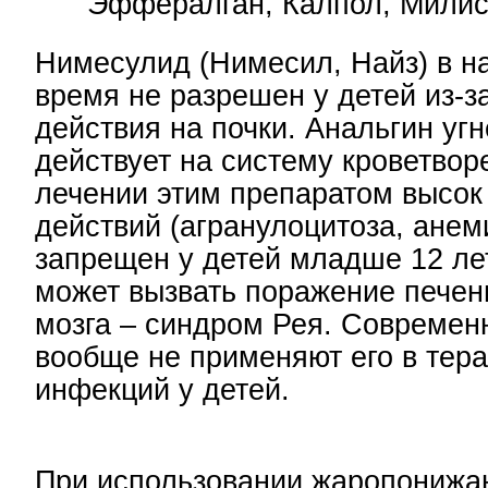
Эффералган, Калпол, Милис
Нимесулид (Нимесил, Найз) в н
время не разрешен у детей из-з
действия на почки. Анальгин уг
действует на систему кроветвор
лечении этим препаратом высок
действий (агранулоцитоза, анем
запрещен у детей младше 12 лет,
может вызвать поражение печени
мозга – синдром Рея. Современ
вообще не применяют его в тер
инфекций у детей.
При использовании жаропонижа