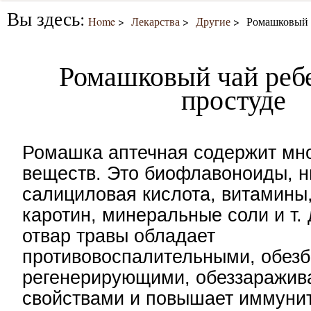
Вы здесь:
Home
Лекарства
Другие
Ромашковый ч
Ромашковый чай реб
простуде
Ромашка аптечная содержит мн
веществ. Это биофлавоноиды, н
салициловая кислота, витамины
каротин, минеральные соли и т. 
отвар травы обладает
противовоспалительными, обез
регенерирующими, обеззаражи
свойствами и повышает иммунит