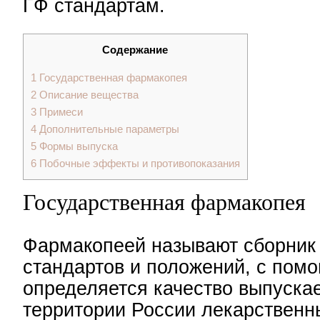
ГФ стандартам.
Содержание
1
Государственная фармакопея
2
Описание вещества
3
Примеси
4
Дополнительные параметры
5
Формы выпуска
6
Побочные эффекты и противопоказания
Государственная фармакопея
Фармакопеей называют сборник
стандартов и положений, с пом
определяется качество выпуска
территории России лекарственн