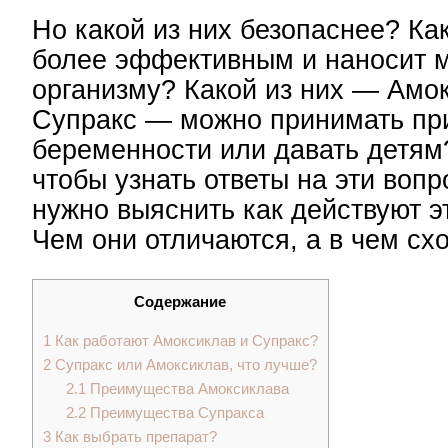
Но какой из них безопаснее? Ка
более эффективным и наносит 
организму? Какой из них — Амо
Супракс — можно принимать пр
беременности или давать детям
чтобы узнать ответы на эти вопр
нужно выяснить как действуют э
Чем они отличаются, а в чем сх
Содержание
1
Как работают Амоксиклав и Супракс?
2
Супракс или Амоксиклав, что лучше?
2.1
Преимущества Амоксиклава
2.2
Преимущества Супракса
3
Как выбрать препарат?