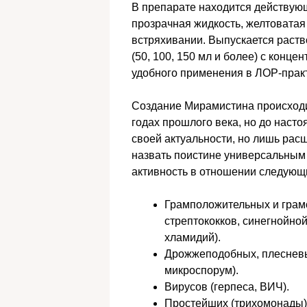
В препарате находится действую
прозрачная жидкость, желтоватая
встряхивании. Выпускается раств
(50, 100, 150 мл и более) с конц
удобного применения в ЛОР-практ
Создание Мирамистина происходи
годах прошлого века, но до наст
своей актуальности, но лишь рас
назвать поистине универсальным
активность в отношении следующ
Грамположительных и грамо
стрептококков, синегнойной
хламидий).
Дрожжеподобных, плесневы
микроспорум).
Вирусов (герпеса, ВИЧ).
Простейших (трихомонады)