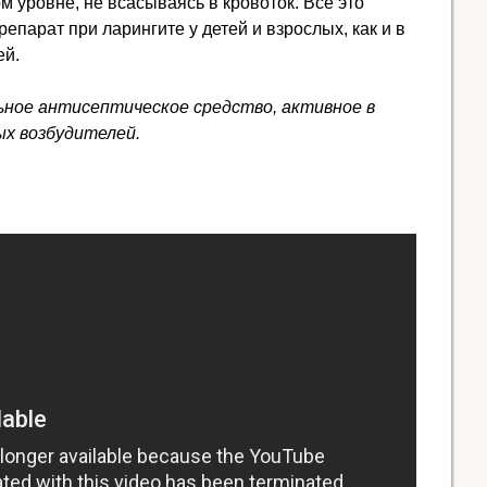
ом уровне, не всасываясь в кровоток. Все это
епарат при ларингите у детей и взрослых, как и в
ей.
ьное антисептическое средство, активное в
х возбудителей.