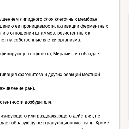
рушением липидного слоя клеточных мембран
вышению ее проницаемости, активации ферментных
ен и в отношении штаммов, резистентных к
яет на собственные клетки организма.
инфицирующего эффекта, Мирамистин обладает
ивация фагоцитоза и других реакций местной
заживление ран).
тентности возбудителя.
ргизирующего или раздражающего действия, не
ждает образующуюся грануляционную ткань. Кроме