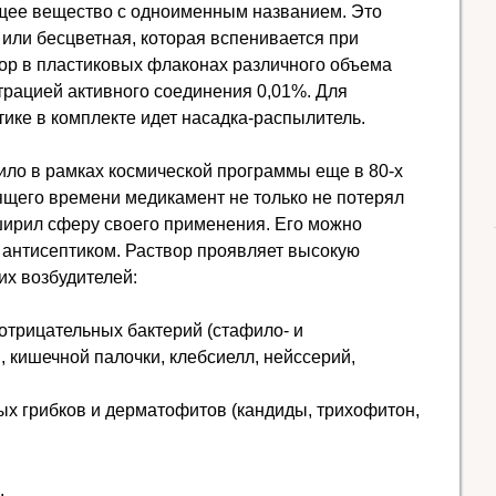
щее вещество с одноименным названием. Это
 или бесцветная, которая вспенивается при
ор в пластиковых флаконах различного объема
ентрацией активного соединения 0,01%. Для
ике в комплекте идет насадка-распылитель.
ло в рамках космической программы еще в 80-х
оящего времени медикамент не только не потерял
ширил сферу своего применения. Его можно
 антисептиком. Раствор проявляет высокую
их возбудителей:
трицательных бактерий (стафило- и
, кишечной палочки, клебсиелл, нейссерий,
х грибков и дерматофитов (кандиды, трихофитон,
.