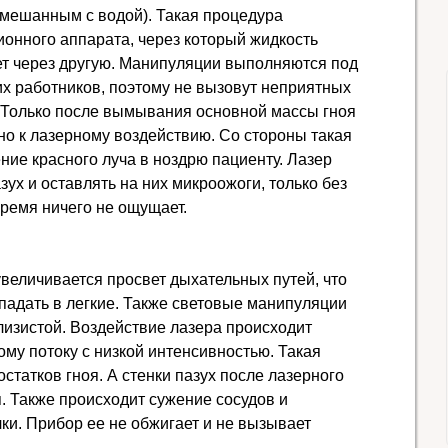
смешанным с водой). Такая процедура
онного аппарата, через который жидкость
ет через другую. Манипуляции выполняются под
х работников, поэтому не вызовут неприятных
Только после вымывания основной массы гноя
о к лазерному воздействию. Со стороны такая
ние красного луча в ноздрю пациенту. Лазер
зух и оставлять на них микроожоги, только без
время ничего не ощущает.
увеличивается просвет дыхательных путей, что
падать в легкие. Также световые манипуляции
лизистой. Воздействие лазера происходит
му потоку с низкой интенсивностью. Такая
остатков гноя. А стенки пазух после лазерного
. Также происходит сужение сосудов и
ки. Прибор ее не обжигает и не вызывает