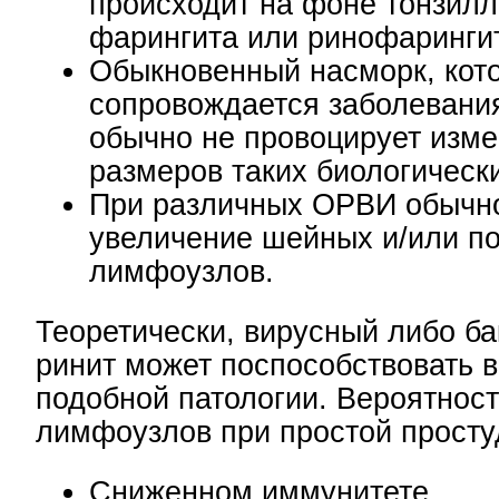
происходит на фоне тонзилл
фарингита или ринофаринги
Обыкновенный насморк, кот
сопровождается заболевания
обычно не провоцирует изм
размеров таких биологическ
При различных ОРВИ обычн
увеличение шейных и/или п
лимфоузлов.
Теоретически, вирусный либо б
ринит может поспособствовать 
подобной патологии. Вероятнос
лимфоузлов при простой простуд
Сниженном иммунитете.