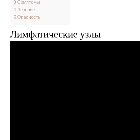
3
Симптомы
4
Лечение
5
Опасность
Лимфатические узлы