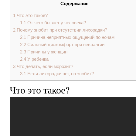
Содержание
1
Что это такое?
1.1
От чего бывает у человека?
2
Почему знобит при отсутствии лихорадки?
2.1
Причина неприятных ощущений по ночам
2.2
Сильный дискомфорт при невралгии
2.3
Причины у женщин
2.4
У ребенка
3
Что делать, если морозит?
3.1
Если лихорадки нет, но знобит?
Что это такое?