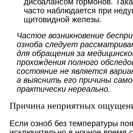
дисбалансом гормонов. Така
часто наблюдается при неду
щитовидной железы.
Частое возникновение беспри
озноба следует рассматриват
для обращения за медицинск
прохождения полного обследо
состояние не является вари
а выяснить его причины сам
практически нереально.
Причина неприятных ощущени
Если озноб без температуры по
исключительно в ночное время с