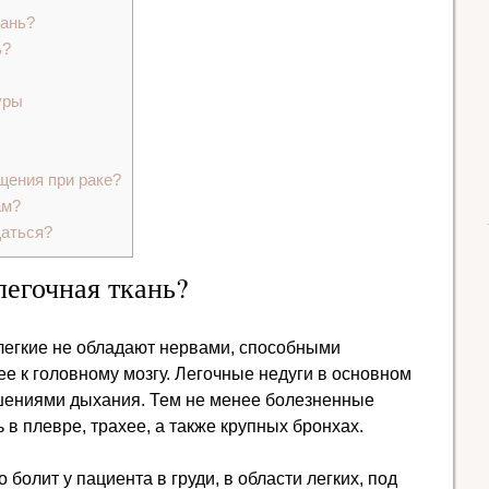
кань?
ь?
уры
щения при раке?
ам?
щаться?
легочная ткань?
легкие не обладают нервами, способными
ее к головному мозгу. Легочные недуги в основном
ушениями дыхания. Тем не менее болезненные
в плевре, трахее, а также крупных бронхах.
 болит у пациента в груди, в области легких, под