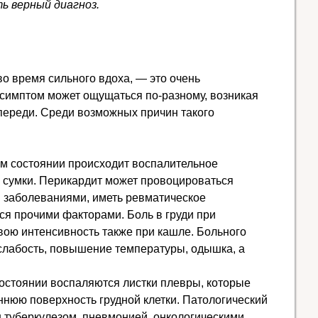
ь верный диагноз.
 во время сильного вдоха, — это очень
 симптом может ощущаться по-разному, возникая
спереди. Среди возможных причин такого
ом состоянии происходит воспалительное
 сумки. Перикардит может провоцироваться
заболеваниями, иметь ревматическое
я прочими факторами. Боль в груди при
вою интенсивность также при кашле. Больного
слабость, повышение температуры, одышка, а
состоянии воспаляются листки плевры, которые
ннюю поверхность грудной клетки. Патологический
 туберкулезом, пневмонией, онкологическими