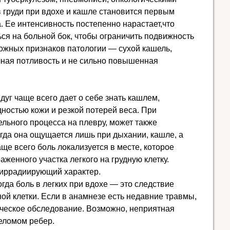
в груди при вдохе и кашле становится первым
. Ее интенсивность постепенно нарастает,что
ся на больной бок, чтобы ограничить подвижность
можных признаков патологии — сухой кашель,
чная потливость и не сильно повышенная
едуг чаще всего дает о себе знать кашлем,
дностью кожи и резкой потерей веса. При
льного процесса на плевру, может также
огда она ощущается лишь при дыхании, кашле, а
ще всего боль локализуется в месте, которое
аженного участка легкого на грудную клетку.
 иррадиирующий характер.
да боль в легких при вдохе — это следствие
ой клетки. Если в анамнезе есть недавние травмы,
ческое обследование. Возможно, неприятная
еломом ребер.