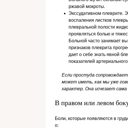
ржавой мокроты.
Экссудативном плеврите. Э
воспаления листков плевры
плевральной полости жидко
проявляться болью и тяжес
Больной часто занимает вы
признаков плеврита прогре
дает о себе знать явной бл
показателей артериального
Если простуда сопровождаетс
может иметь, как мы уже го
характер. Она исчезает сама 
В правом или левом бок
Боли, которые появляются в груди
о: