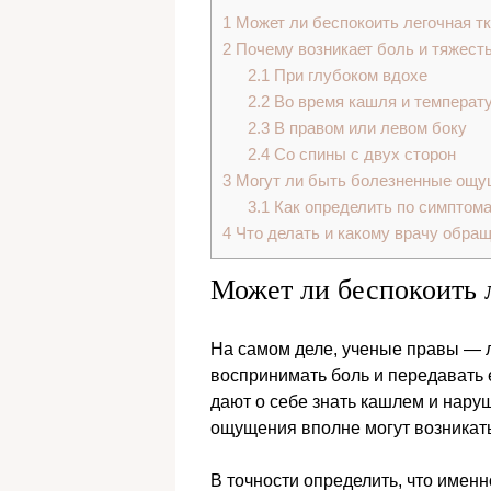
1
Может ли беспокоить легочная т
2
Почему возникает боль и тяжест
2.1
При глубоком вдохе
2.2
Во время кашля и температ
2.3
В правом или левом боку
2.4
Со спины с двух сторон
3
Могут ли быть болезненные ощу
3.1
Как определить по симптом
4
Что делать и какому врачу обра
Может ли беспокоить 
На самом деле, ученые правы — 
воспринимать боль и передавать 
дают о себе знать кашлем и нар
ощущения вполне могут возникать 
В точности определить, что именно