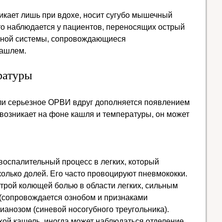
никает лишь при вдохе, носит сугубо мышечный
то наблюдается у пациентов, переносящих острый
льной системы, сопровождающиеся
кашлем.
ратуры
ли серьезное ОРВИ вдруг дополняется появлением
 возникает на фоне кашля и температуры, он может
воспалительный процесс в легких, который
колько долей. Его часто провоцируют пневмококки.
строй колющей болью в области легких, сильным
сопровождается ознобом и признаками
ианозом (синевой носогубного треугольника).
хой кашель, иногда может наблюдаться отделение