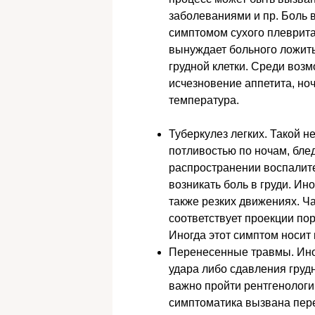
заболеваниями и пр. Боль 
симптомом сухого плеврита
вынуждает больного ложить
грудной клетки. Среди воз
исчезновение аппетита, но
температура.
Туберкулез легких. Такой н
потливостью по ночам, бле
распространении воспалите
возникать боль в груди. Ин
также резких движениях. Ча
соответствует проекции пор
Иногда этот симптом носит
Перенесенные травмы. Иног
удара либо сдавления грудн
важно пройти рентгенологи
симптоматика вызвана пер