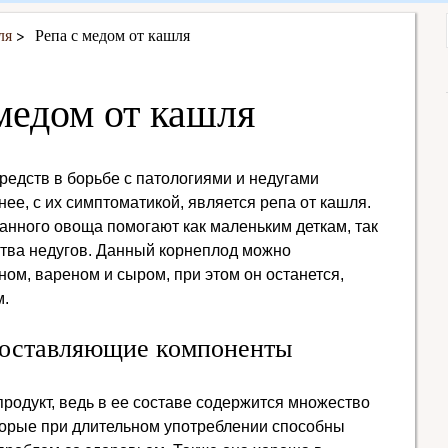
ля
Репа с медом от кашля
медом от кашля
редств в борьбе с патологиями и недугами
нее, с их симптоматикой, является репа от кашля.
нного овоща помогают как маленьким деткам, так
ства недугов. Данный корнеплод можно
ом, вареном и сыром, при этом он останется,
м.
составляющие компоненты
продукт, ведь в ее составе содержится множество
торые при длительном употреблении способны