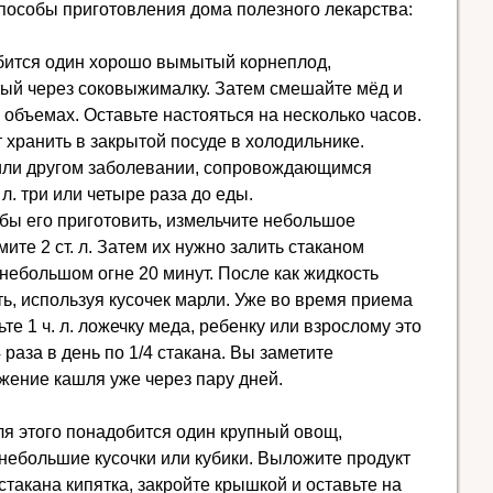
пособы приготовления дома полезного лекарства:
бится один хорошо вымытый корнеплод,
ый через соковыжималку. Затем смешайте мёд и
объемах. Оставьте настояться на несколько часов.
 хранить в закрытой посуде в холодильнике.
или другом заболевании, сопровождающимся
л. три или четыре раза до еды.
обы его приготовить, измельчите небольшое
ите 2 ст. л. Затем их нужно залить стаканом
небольшом огне 20 минут. После как жидкость
ь, используя кусочек марли. Уже во время приема
те 1 ч. л. ложечку меда, ребенку или взрослому это
 раза в день по 1/4 стакана. Вы заметите
жение кашля уже через пару дней.
ля этого понадобится один крупный овощ,
ебольшие кусочки или кубики. Выложите продукт
 стакана кипятка, закройте крышкой и оставьте на