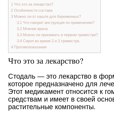
1
Что это за лекарство?
2
Особенности состава
3
Можно ли от кашля для беременных?
3.1
Что говорит инструкция по применению?
3.2
Мнение врача
3.3
Можно ли принимать в первом триместре?
3.4
Сироп во время 2 и 3 триместра
4
Противопоказания
Что это за лекарство?
Стодаль — это лекарство в фор
которое предназначено для леч
Этот медикамент относится к г
средствам и имеет в своей осно
растительные компоненты.