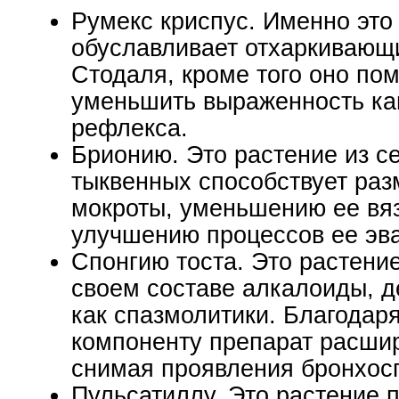
Румекс криспус. Именно это
обуславливает отхаркивающ
Стодаля, кроме того оно пом
уменьшить выраженность ка
рефлекса.
Брионию. Это растение из с
тыквенных способствует ра
мокроты, уменьшению ее вяз
улучшению процессов ее эва
Спонгию тоста. Это растение
своем составе алкалоиды, 
как спазмолитики. Благодар
компоненту препарат расшир
снимая проявления бронхос
Пульсатиллу. Это растение 