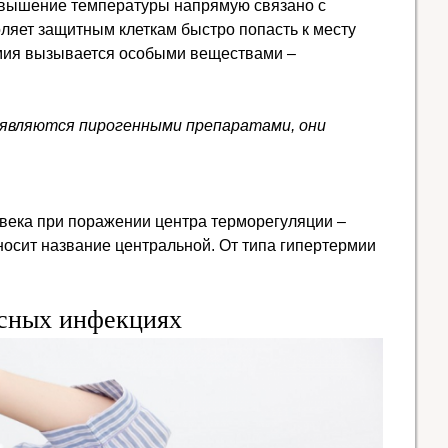
овышение температуры напрямую связано с
ляет защитным клеткам быстро попасть к месту
рмия вызывается особыми веществами –
 являются пирогенными препаратами, они
овека при поражении центра терморегуляции –
носит название центральной. От типа гипертермии
усных инфекциях