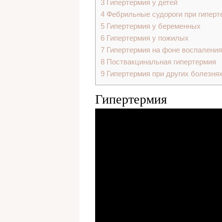
3
Гипертермия у детей
4
Фебрильные судороги при гиперт
5
Гипертермия у беременных
6
Гипертермия у пожилых
7
Гипертермия на фоне воспаления
8
Поствакцинальная гипертермия
9
Гипертермия при других болезня
Гипертермия