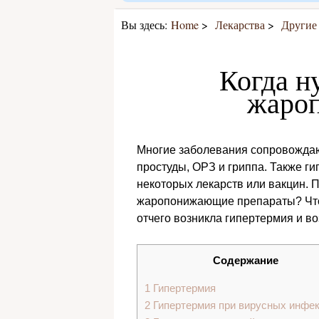
Вы здесь:
Home
Лекарства
Другие
Когда н
жаро
Многие заболевания сопровождаю
простуды, ОРЗ и гриппа. Также ги
некоторых лекарств или вакцин. 
жаропонижающие препараты? Чтоб
отчего возникла гипертермия и во
Содержание
1
Гипертермия
2
Гипертермия при вирусных инфе