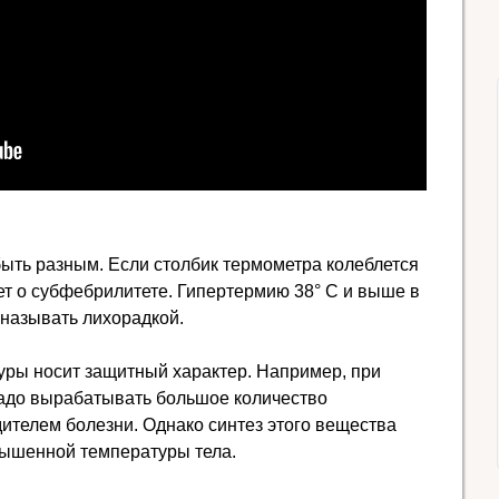
ть разным. Если столбик термометра колеблется
дет о субфебрилитете. Гипертермию 38° C и выше в
называть лихорадкой.
ры носит защитный характер. Например, при
адо вырабатывать большое количество
ителем болезни. Однако синтез этого вещества
вышенной температуры тела.